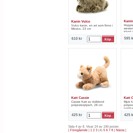
Kanin
Kanin Vulco
Hoppi
Vulco kanin, en art som finns i
wester
Mexico, 23 cm
klädd i 
595 k
610 kr
Katt Cassie
Katt 
Cassie Katt av rödblond
Mjuk hä
polyesterplysch, 28 cm
polyes
tvättba
425 kr
425 k
Sida 4 av 8. Visar 24 av 190 poster.
[
Föregående
]
1
2
3
(4)
5
6
7
8
[
Nästa
]