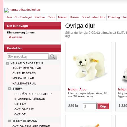
hem
om företaget
klubbar
resor
mässor
kurser
dock-/ nalledoktor
föredrag o b
Övriga djur
Din kundvagn
Din varukorg är tom
Söker du fler djur? Gå då gärna in på Steiffs 
dig!
Till kassan
Produkter
NALLAR O ANDRA DJUR
ANNAT MED NALLAR
CHARLIE BEARS
MJUKA NALLAR
NALLEMATERIAL
STEIFF
Isbjörn Arco
Isbjö
Liten söt mjuk isbjörn Arco, 18
Isbjör
BEGRÄNSADE UPPLAGOR
cm. Tillverkad av mj...
liggan
KLASSISKA BJÖRNAR
NALLAR
289 kr
1 330
ÖVRIGA DJUR
ÖVRIGT
TEDDY HERMANN
ÖVRIGA SAMLARBJÖRNAR