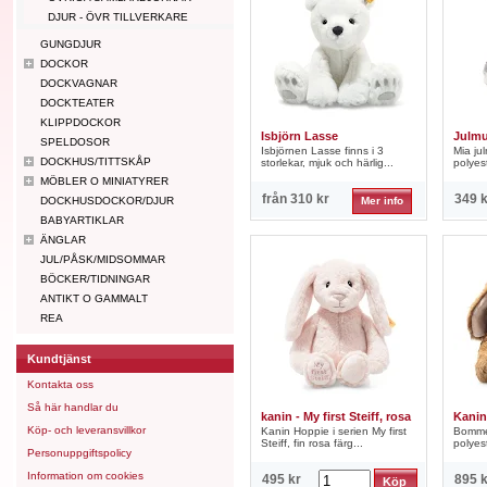
DJUR - ÖVR TILLVERKARE
GUNGDJUR
DOCKOR
DOCKVAGNAR
DOCKTEATER
KLIPPDOCKOR
Isbjörn Lasse
Julmu
SPELDOSOR
Isbjörnen Lasse finns i 3
Mia ju
DOCKHUS/TITTSKÅP
storlekar, mjuk och härlig...
polyes
MÖBLER O MINIATYRER
från
310 kr
349 k
DOCKHUSDOCKOR/DJUR
Mer info
BABYARTIKLAR
ÄNGLAR
JUL/PÅSK/MIDSOMMAR
BÖCKER/TIDNINGAR
ANTIKT O GAMMALT
REA
Kundtjänst
Kontakta oss
Så här handlar du
kanin - My first Steiff, rosa
Kani
Köp- och leveransvillkor
Kanin Hoppie i serien My first
Bomme
Steiff, fin rosa färg...
polyest
Personuppgiftspolicy
Information om cookies
495 kr
895 k