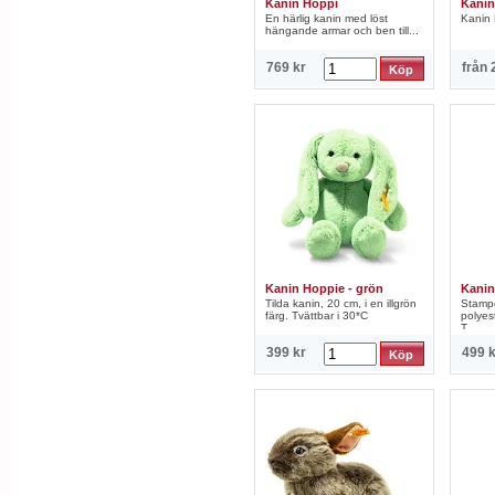
Kanin Hoppi
Kanin
En härlig kanin med löst
Kanin 
hängande armar och ben till...
769 kr
från
2
Kanin Hoppie - grön
Kanin
Tilda kanin, 20 cm, i en illgrön
Stamp
färg. Tvättbar i 30*C
polyes
T...
399 kr
499 k