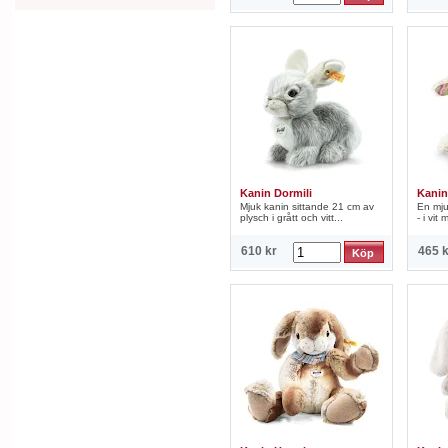
Kanin Dormili
Kanin
Mjuk kanin sittande 21 cm av
En mju
plysch i grått och vitt...
- i vit
610 kr
465 k