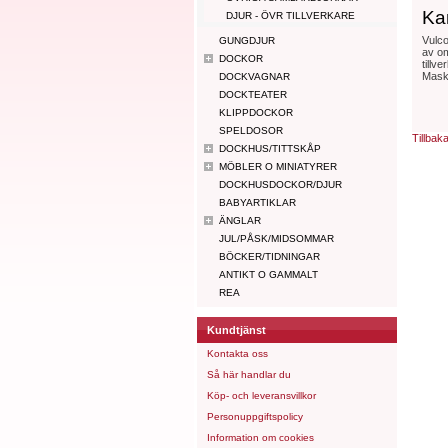
Ka
DJUR - ÖVR TILLVERKARE
Vulco
GUNGDJUR
av om
DOCKOR
tillv
Maski
DOCKVAGNAR
DOCKTEATER
KLIPPDOCKOR
SPELDOSOR
Tillbak
DOCKHUS/TITTSKÅP
MÖBLER O MINIATYRER
DOCKHUSDOCKOR/DJUR
BABYARTIKLAR
ÄNGLAR
JUL/PÅSK/MIDSOMMAR
BÖCKER/TIDNINGAR
ANTIKT O GAMMALT
REA
Kundtjänst
Kontakta oss
Så här handlar du
Köp- och leveransvillkor
Personuppgiftspolicy
Information om cookies