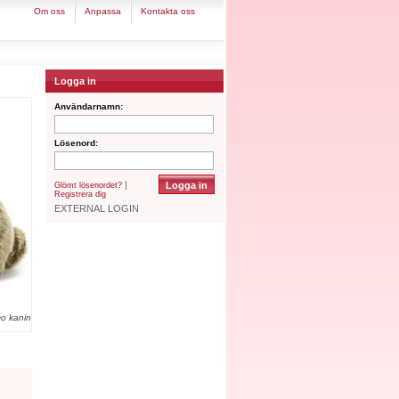
om oss
anpassa
kontakta oss
Logga in
Användarnamn:
Lösenord:
|
Glömt lösenordet?
Registrera dig
EXTERNAL LOGIN
co kanin