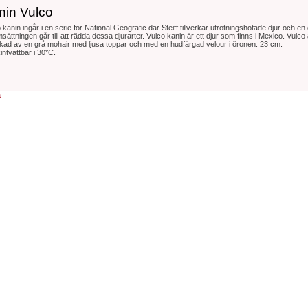
nin Vulco
 kanin ingår i en serie för National Geografic där Steiff tillverkar utrotningshotade djur och en 
sättningen går till att rädda dessa djurarter. Vulco kanin är ett djur som finns i Mexico. Vulco 
erkad av en grå mohair med ljusa toppar och med en hudfärgad velour i öronen. 23 cm.
ntvättbar i 30*C.
a