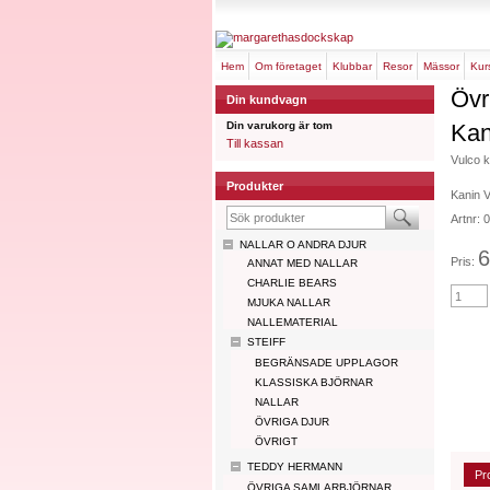
hem
om företaget
klubbar
resor
mässor
ku
Övr
Din kundvagn
Din varukorg är tom
Kan
Till kassan
Vulco k
Produkter
Kanin 
Artnr:
NALLAR O ANDRA DJUR
6
Pris:
ANNAT MED NALLAR
CHARLIE BEARS
MJUKA NALLAR
NALLEMATERIAL
STEIFF
BEGRÄNSADE UPPLAGOR
KLASSISKA BJÖRNAR
NALLAR
ÖVRIGA DJUR
ÖVRIGT
TEDDY HERMANN
Pr
ÖVRIGA SAMLARBJÖRNAR