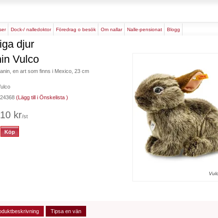
rser
dock-/ nalledoktor
föredrag o besök
om nallar
nalle-pensionat
blogg
iga djur
in Vulco
anin, en art som finns i Mexico, 23 cm
Vulco
 024368
(Lägg till i Önskelista )
10 kr
/st
Vul
oduktbeskrivning
Tipsa en vän