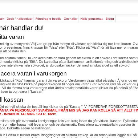
rser
dock-/ nalledoktor
föredrag o besök
om nallar
nalle-pensionat
blogg
här handlar du!
itta varan
nd dig av menyerna Välj varugrupp från menyn till vänster och klicka dig ner i strukturen. Öve
or presenteras finns knappar för "Visa" eller "Köp". Klicka på "Visa" för att läsa mer om vara
ör att beställa den.
nd sökfunktionen Du kan även hitta en vara genom att skriva in ett sökord i det sökfält som f
ch sedan klicka på "Sök". Du kan söka på artikelnummer, artikelbenämning och artikelbeskri
ver inte skriva hela sökordet, är du osäker räcker det med att skriva del av ett sökord.
lacera varan i varukorgen
klickat på "Köp" hamnar varan i din varukorg. Varukorgen visas alltid på sidan. Ångrar du en
ning kan du alltid klicka på papperskorgen till höger om varan i varukorgen eller så klickar du 
. Vill du tömma hela varukorgen eller ändra antalet beställda varor klickar du på också på "Ä
även ta bort varor i "kassan".
ill kassan
nöjd och vill skicka din beställning klickar du på "Kassan". VI FÖREDRAR FÖRSKOTTSBET
ÄNTA PÅ PERSONLIGT SVARSMAIL FRÅN MIG SÅ JAG KAN KOLLA SÅ ATT ALLT FIN
 - INNAN
BETALNING SKER. Tack!
rollera och gör eventuella korrigeringar i din varukorg innan du går vidare i kassan. Fyll sedan
er som efterfrågas, välj leverans- och betalalternativ. Kontrollera att eventuella kryssrutor är
de. Bekräfta sedan beställningen.
a in I vissa e-butiker krävs inloggning för att slutföra ett köp. Är du redan kund loggar du i så f