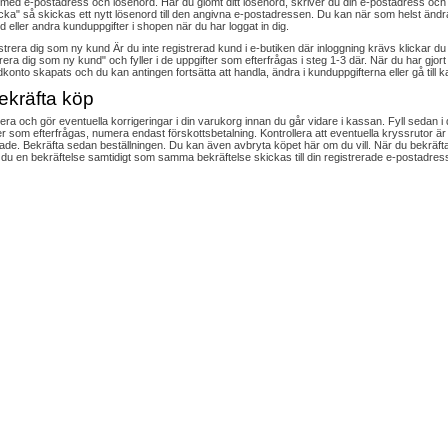
 med e-postadress och lösenord. Har du glömt ditt lösenord, skriver du din e-postadress och 
cka" så skickas ett nytt lösenord till den angivna e-postadressen. Du kan när som helst ändra
d eller andra kunduppgifter i shopen när du har loggat in dig.
strera dig som ny kund Är du inte registrerad kund i e-butiken där inloggning krävs klickar du
rera dig som ny kund" och fyller i de uppgifter som efterfrågas i steg 1-3 där. När du har gjort
dkonto skapats och du kan antingen fortsätta att handla, ändra i kunduppgifterna eller gå till 
ekräfta köp
lera och gör eventuella korrigeringar i din varukorg innan du går vidare i kassan. Fyll sedan i
er som efterfrågas, numera endast förskottsbetalning. Kontrollera att eventuella kryssrutor är
de. Bekräfta sedan beställningen. Du kan även avbryta köpet här om du vill. När du bekräftat
 du en bekräftelse samtidigt som samma bekräftelse skickas till din registrerade e-postadres