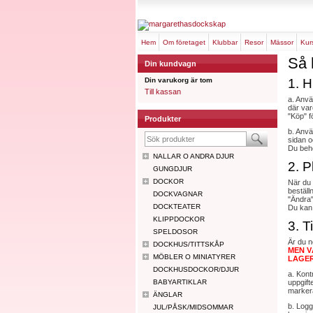
hem
om företaget
klubbar
resor
mässor
ku
Så 
Din kundvagn
Din varukorg är tom
1. H
Till kassan
a. Anvä
där var
"Köp" f
Produkter
b. Anvä
sidan o
Du behö
NALLAR O ANDRA DJUR
2. P
GUNGDJUR
DOCKOR
När du 
beställ
DOCKVAGNAR
"Ändra"
DOCKTEATER
Du kan 
KLIPPDOCKOR
3. T
SPELDOSOR
Är du 
DOCKHUS/TITTSKÅP
MEN V
MÖBLER O MINIATYRER
LAGER
DOCKHUSDOCKOR/DJUR
a. Kont
BABYARTIKLAR
uppgift
markera
ÄNGLAR
b. Logg
JUL/PÅSK/MIDSOMMAR