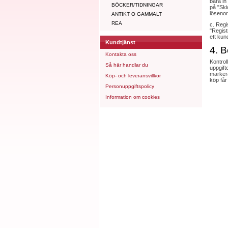
bara in
BÖCKER/TIDNINGAR
på "Ski
lösenor
ANTIKT O GAMMALT
REA
c. Regi
"Regist
ett kun
Kundtjänst
4. B
Kontakta oss
Kontrol
Så här handlar du
uppgift
markera
Köp- och leveransvillkor
köp får
Personuppgiftspolicy
Information om cookies