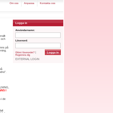
om oss
anpassa
kontakta oss
Logga in
Användarnamn:
rallt
n och
Lösenord:
inns på
vning.
|
Glömt lösenordet?
Registrera dig
EXTERNAL LOGIN
på
ndra".
ALNING,
NS I
 i de
all