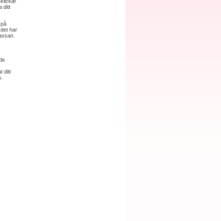
klickar
 ditt
 på
 det har
kassan.
 de
 ditt
s.