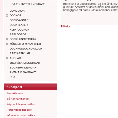
En riktigt söt Joggi igelkott, 16 cm lång, t
DJUR - ÖVR TILLVERKARE
gulbrunt. Ansiktet är delvis målat och kropp
behagligare att hålla i. Maskintvättbar i 30*
GUNGDJUR
DOCKOR
DOCKVAGNAR
DOCKTEATER
Tillbaka
KLIPPDOCKOR
SPELDOSOR
DOCKHUS/TITTSKÅP
MÖBLER O MINIATYRER
DOCKHUSDOCKOR/DJUR
BABYARTIKLAR
ÄNGLAR
JUL/PÅSK/MIDSOMMAR
BÖCKER/TIDNINGAR
ANTIKT O GAMMALT
REA
Kundtjänst
Kontakta oss
Så här handlar du
Köp- och leveransvillkor
Personuppgiftspolicy
Information om cookies