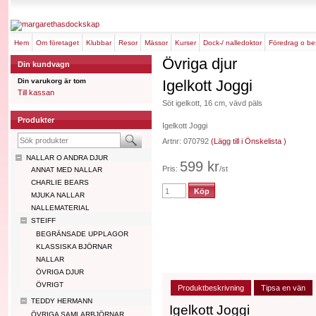
hem
om företaget
klubbar
resor
mässor
kurser
dock-/ nalledoktor
föredrag o b
Övriga djur
Din kundvagn
Din varukorg är tom
Igelkott Joggi
Till kassan
Söt igelkott, 16 cm, vävd päls
Produkter
Igelkott Joggi
Artnr: 070792
(Lägg till i Önskelista )
NALLAR O ANDRA DJUR
599 kr
Pris:
/st
ANNAT MED NALLAR
CHARLIE BEARS
MJUKA NALLAR
NALLEMATERIAL
STEIFF
BEGRÄNSADE UPPLAGOR
KLASSISKA BJÖRNAR
NALLAR
ÖVRIGA DJUR
ÖVRIGT
Produktbeskrivning
Tipsa en vän
TEDDY HERMANN
Igelkott Joggi
ÖVRIGA SAMLARBJÖRNAR