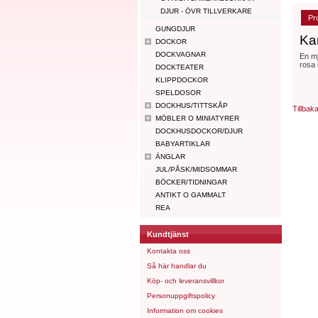
DJUR - ÖVR TILLVERKARE
Pr
GUNGDJUR
Ka
DOCKOR
DOCKVAGNAR
En mj
rosa 
DOCKTEATER
KLIPPDOCKOR
SPELDOSOR
DOCKHUS/TITTSKÅP
Tillbak
MÖBLER O MINIATYRER
DOCKHUSDOCKOR/DJUR
BABYARTIKLAR
ÄNGLAR
JUL/PÅSK/MIDSOMMAR
BÖCKER/TIDNINGAR
ANTIKT O GAMMALT
REA
Kundtjänst
Kontakta oss
Så här handlar du
Köp- och leveransvillkor
Personuppgiftspolicy
Information om cookies