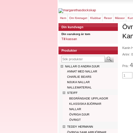
hem
om företaget
klubbar
resor
mässor
ku
Övr
Din kundvagn
Din varukorg är tom
Kan
Till kassan
Kanin 
Produkter
Artnr:
4
Pris:
NALLAR O ANDRA DJUR
ANNAT MED NALLAR
CHARLIE BEARS
MJUKA NALLAR
NALLEMATERIAL
STEIFF
BEGRÄNSADE UPPLAGOR
KLASSISKA BJÖRNAR
NALLAR
ÖVRIGA DJUR
ÖVRIGT
TEDDY HERMANN
ÖVRIGA SAMLARBJÖRNAR