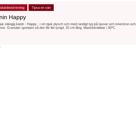
oduktbeskrivning
Tipsa en vän
nin Happy
uk slängig kanin - Happy - i vit mjuk plysch och med randigt tyg på tassar och inneröron och
nos. Granulat i gumpen så den får lite tyngd. 25 cm lång. Maskintvättbar i 30*C.
a