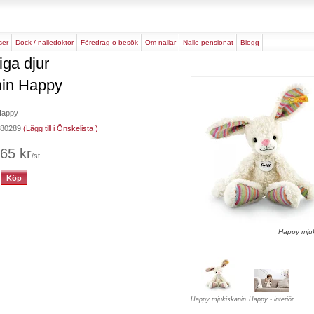
rser
dock-/ nalledoktor
föredrag o besök
om nallar
nalle-pensionat
blogg
iga djur
in Happy
Happy
 080289
(Lägg till i Önskelista )
65 kr
/st
Happy mjuk
Happy mjukiskanin
Happy - interiör