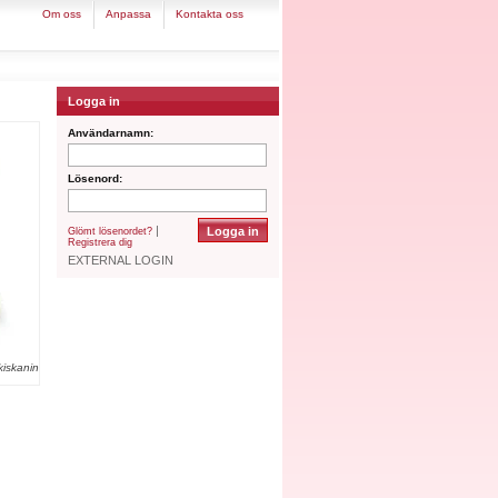
om oss
anpassa
kontakta oss
Logga in
Användarnamn:
Lösenord:
|
Glömt lösenordet?
Registrera dig
EXTERNAL LOGIN
iskanin