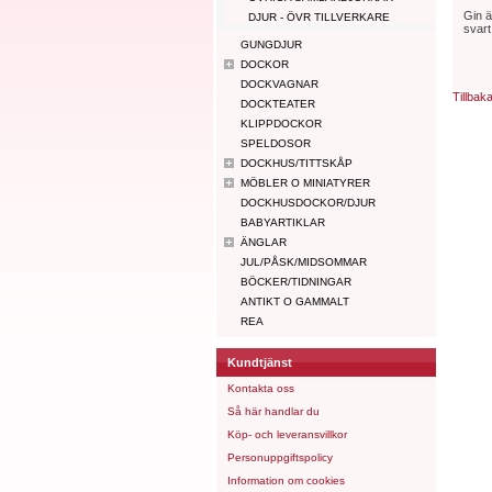
Gin ä
DJUR - ÖVR TILLVERKARE
svart
GUNGDJUR
DOCKOR
DOCKVAGNAR
Tillbak
DOCKTEATER
KLIPPDOCKOR
SPELDOSOR
DOCKHUS/TITTSKÅP
MÖBLER O MINIATYRER
DOCKHUSDOCKOR/DJUR
BABYARTIKLAR
ÄNGLAR
JUL/PÅSK/MIDSOMMAR
BÖCKER/TIDNINGAR
ANTIKT O GAMMALT
REA
Kundtjänst
Kontakta oss
Så här handlar du
Köp- och leveransvillkor
Personuppgiftspolicy
Information om cookies