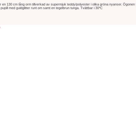
r en 130 cm lång orm tillverkad av supermjuk teddy/polyester i olika gröna nyanser. Ögonen
 pupill med guldglitter runt om samt en tegelbrun tunga. Tvättbar i 30*C
a