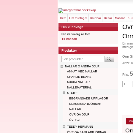
hem
om företaget
klubbar
resor
mässor
ku
Övr
Din kundvagn
Din varukorg är tom
Orm
Till kassan
En orm,
med gli
Produkter
Orm Gi
Artnr:
NALLAR O ANDRA DJUR
ANNAT MED NALLAR
5
Pris:
CHARLIE BEARS
MJUKA NALLAR
NALLEMATERIAL
STEIFF
BEGRÄNSADE UPPLAGOR
KLASSISKA BJÖRNAR
NALLAR
ÖVRIGA DJUR
ÖVRIGT
Pr
TEDDY HERMANN
Or
ÖVRIGA SAMLARBJÖRNAR