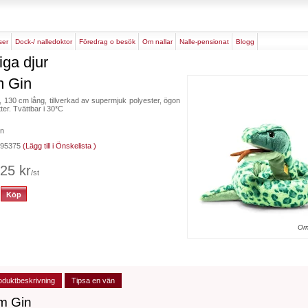
rser
dock-/ nalledoktor
föredrag o besök
om nallar
nalle-pensionat
blogg
iga djur
 Gin
 130 cm lång, tillverkad av supermjuk polyester, ögon
tter. Tvättbar i 30*C
n
 095375
(Lägg till i Önskelista )
25 kr
/st
Or
oduktbeskrivning
Tipsa en vän
m Gin