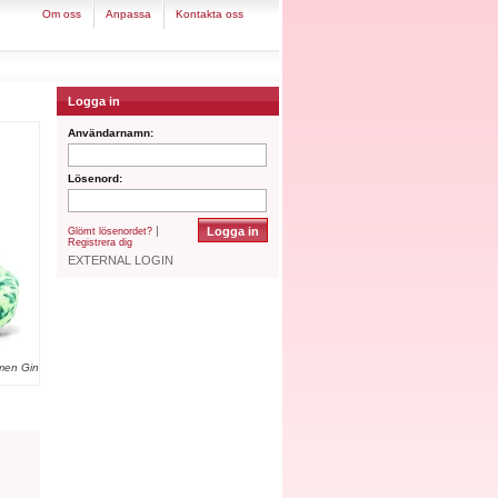
om oss
anpassa
kontakta oss
Logga in
Användarnamn:
Lösenord:
|
Glömt lösenordet?
Registrera dig
EXTERNAL LOGIN
men Gin