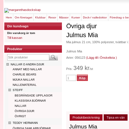
hem
om företaget
klubbar
resor
mässor
kurser
dock-/ nalledoktor
föredrag o b
Övriga djur
Din kundvagn
Din varukorg är tom
Julmus Mia
Till kassan
Mia julmus 21 cm, 100% polyester, tvättbar 
Produkter
Julmus Mia
Artnr: 056123
(Lägg till i Önskelista )
NALLAR O ANDRA DJUR
349 kr
Pris:
/st
ANNAT MED NALLAR
CHARLIE BEARS
MJUKA NALLAR
NALLEMATERIAL
STEIFF
BEGRÄNSADE UPPLAGOR
KLASSISKA BJÖRNAR
NALLAR
ÖVRIGA DJUR
ÖVRIGT
Produktbeskrivning
Tipsa en vän
TEDDY HERMANN
Julmus Mia
ÖVRIGA SAMLARBJÖRNAR