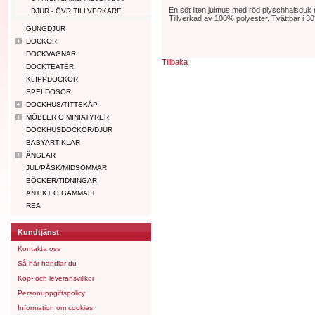
En söt liten julmus med röd plyschhalsduk 
DJUR - ÖVR TILLVERKARE
Tillverkad av 100% polyester. Tvättbar i 30
GUNGDJUR
DOCKOR
DOCKVAGNAR
Tillbaka
DOCKTEATER
KLIPPDOCKOR
SPELDOSOR
DOCKHUS/TITTSKÅP
MÖBLER O MINIATYRER
DOCKHUSDOCKOR/DJUR
BABYARTIKLAR
ÄNGLAR
JUL/PÅSK/MIDSOMMAR
BÖCKER/TIDNINGAR
ANTIKT O GAMMALT
REA
Kundtjänst
Kontakta oss
Så här handlar du
Köp- och leveransvillkor
Personuppgiftspolicy
Information om cookies