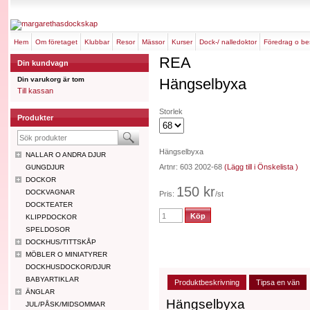
hem
om företaget
klubbar
resor
mässor
kurser
dock-/ nalledoktor
föredrag o b
REA
Din kundvagn
Din varukorg är tom
Hängselbyxa
Till kassan
Storlek
Produkter
Hängselbyxa
NALLAR O ANDRA DJUR
Artnr: 603 2002-68
(Lägg till i Önskelista )
GUNGDJUR
DOCKOR
150 kr
DOCKVAGNAR
Pris:
/st
DOCKTEATER
KLIPPDOCKOR
SPELDOSOR
DOCKHUS/TITTSKÅP
MÖBLER O MINIATYRER
DOCKHUSDOCKOR/DJUR
BABYARTIKLAR
Produktbeskrivning
Tipsa en vän
ÄNGLAR
Hängselbyxa
JUL/PÅSK/MIDSOMMAR