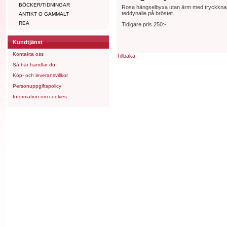
BÖCKER/TIDNINGAR
Rosa hängselbyxa utan ärm med tryckknappa
teddynalle på bröstet.
ANTIKT O GAMMALT
REA
Tidigare pris 250:-
Kundtjänst
Kontakta oss
Tillbaka
Så här handlar du
Köp- och leveransvillkor
Personuppgiftspolicy
Information om cookies