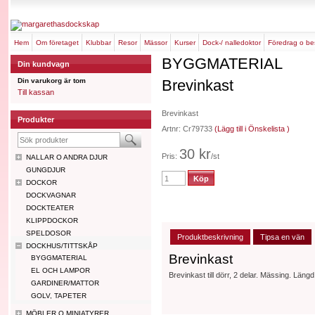
hem
om företaget
klubbar
resor
mässor
kurser
dock-/ nalledoktor
föredrag o b
BYGGMATERIAL
Din kundvagn
Din varukorg är tom
Brevinkast
Till kassan
Brevinkast
Produkter
Artnr: Cr79733
(Lägg till i Önskelista )
30 kr
Pris:
/st
NALLAR O ANDRA DJUR
GUNGDJUR
DOCKOR
DOCKVAGNAR
DOCKTEATER
KLIPPDOCKOR
SPELDOSOR
Produktbeskrivning
Tipsa en vän
DOCKHUS/TITTSKÅP
Brevinkast
BYGGMATERIAL
EL OCH LAMPOR
Brevinkast till dörr, 2 delar. Mässing. Län
GARDINER/MATTOR
GOLV, TAPETER
MÖBLER O MINIATYRER