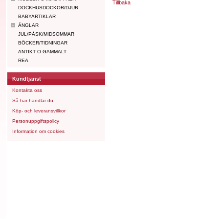
Tillbaka
DOCKHUSDOCKOR/DJUR
BABYARTIKLAR
ÄNGLAR
JUL/PÅSK/MIDSOMMAR
BÖCKER/TIDNINGAR
ANTIKT O GAMMALT
REA
Kundtjänst
Kontakta oss
Så här handlar du
Köp- och leveransvillkor
Personuppgiftspolicy
Information om cookies