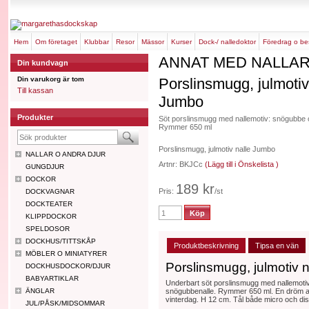
hem
om företaget
klubbar
resor
mässor
kurser
dock-/ nalledoktor
föredrag o b
ANNAT MED NALLA
Din kundvagn
Din varukorg är tom
Porslinsmugg, julmotiv
Till kassan
Jumbo
Produkter
Söt porslinsmugg med nallemotiv: snögubbe
Rymmer 650 ml
Porslinsmugg, julmotiv nalle Jumbo
NALLAR O ANDRA DJUR
Artnr: BKJCc
(Lägg till i Önskelista )
GUNGDJUR
DOCKOR
189 kr
Pris:
/st
DOCKVAGNAR
DOCKTEATER
KLIPPDOCKOR
SPELDOSOR
DOCKHUS/TITTSKÅP
Produktbeskrivning
Tipsa en vän
MÖBLER O MINIATYRER
Porslinsmugg, julmotiv 
DOCKHUSDOCKOR/DJUR
BABYARTIKLAR
Underbart söt porslinsmugg med nallemotiv
ÄNGLAR
snögubbenalle. Rymmer 650 ml. En dröm att 
vinterdag. H 12 cm. Tål både micro och di
JUL/PÅSK/MIDSOMMAR