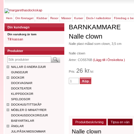
hem
om företaget
klubbar
resor
mässor
kurser
dock-/ nalledoktor
föredrag o b
BARNKAMMARE
Din kundvagn
Din varukorg är tom
Nalle clown
Till kassan
Nalle plast målad som clown, 3,5 cm
Produkter
Nalle clown
Artnr: CO5576B
(Lägg till i Önskelista )
NALLAR O ANDRA DJUR
26 kr
Pris:
/st
GUNGDJUR
DOCKOR
DOCKVAGNAR
DOCKTEATER
KLIPPDOCKOR
SPELDOSOR
DOCKHUS/TITTSKÅP
MÖBLER O MINIATYRER
DOCKHUSDOCKOR/DJUR
BABYARTIKLAR
Produktbeskrivning
Tipsa en vän
ÄNGLAR
Nalle clown
JUL/PÅSK/MIDSOMMAR