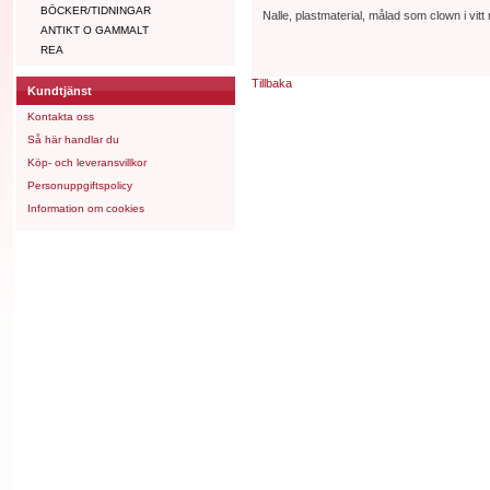
BÖCKER/TIDNINGAR
Nalle, plastmaterial, målad som clown i vitt
ANTIKT O GAMMALT
REA
Tillbaka
Kundtjänst
Kontakta oss
Så här handlar du
Köp- och leveransvillkor
Personuppgiftspolicy
Information om cookies