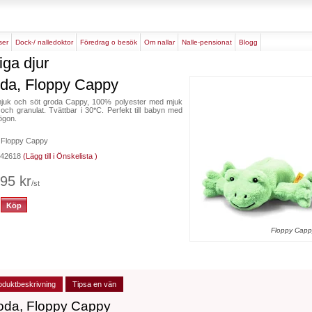
rser
dock-/ nalledoktor
föredrag o besök
om nallar
nalle-pensionat
blogg
iga djur
da, Floppy Cappy
juk och söt groda Cappy, 100% polyester med mjuk
g och granulat. Tvättbar i 30*C. Perfekt till babyn med
ögon.
 Floppy Cappy
 242618
(Lägg till i Önskelista )
95 kr
/st
Floppy Capp
oduktbeskrivning
Tipsa en vän
oda, Floppy Cappy