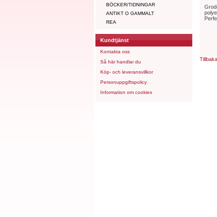
BÖCKER/TIDNINGAR
Grodo
polye
ANTIKT O GAMMALT
Perfe
REA
Kundtjänst
Kontakta oss
Tillbak
Så här handlar du
Köp- och leveransvillkor
Personuppgiftspolicy
Information om cookies