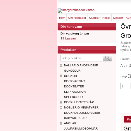
hem
om företaget
klubbar
resor
mässor
ku
Övr
Din kundvagn
Din varukorg är tom
Gro
Till kassan
Superm
fyllnin
Produkter
sydda 
Groda,
NALLAR O ANDRA DJUR
Artnr:
GUNGDJUR
3
DOCKOR
Pris:
DOCKVAGNAR
DOCKTEATER
KLIPPDOCKOR
SPELDOSOR
DOCKHUS/TITTSKÅP
MÖBLER O MINIATYRER
DOCKHUSDOCKOR/DJUR
BABYARTIKLAR
Pr
ÄNGLAR
Gr
JUL/PÅSK/MIDSOMMAR