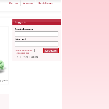
om oss
anpassa
kontakta oss
Logga in
Användarnamn:
Lösenord:
|
Glömt lösenordet?
Registrera dig
EXTERNAL LOGIN
y groda