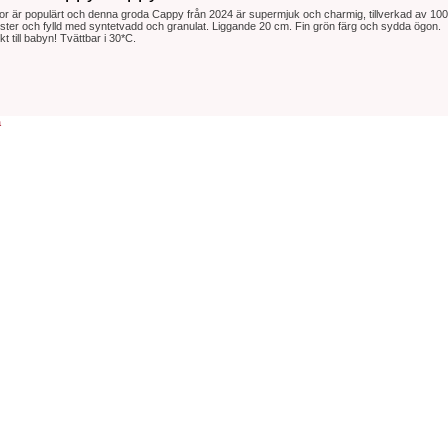
r är populärt och denna groda Cappy från 2024 är supermjuk och charmig, tillverkad av 10
ster och fylld med syntetvadd och granulat. Liggande 20 cm. Fin grön färg och sydda ögon.
kt till babyn! Tvättbar i 30*C.
a