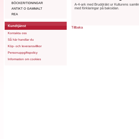
BÖCKER/TIDNINGAR
A-4-ark med Bruddräkt ur Kulturens samling
med förklaringar på baksidan.
ANTIKT O GAMMALT
REA
Kundtjänst
Tillbaka
Kontakta oss
Så här handlar du
Köp- och leveransvillkor
Personuppgiftspolicy
Information om cookies