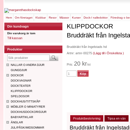
hem
om företaget
klubbar
resor
mässor
kurser
dock-/ nalledoktor
föredrag o b
KLIPPDOCKOR
Din kundvagn
Din varukorg är tom
Bruddräkt från Ingelst
Till kassan
Bruddräkt från Ingelstads hd
Produkter
Artnr: artnr-00275
(Lägg till i Önskelista )
20 kr
Pris:
/st
NALLAR O ANDRA DJUR
GUNGDJUR
DOCKOR
DOCKVAGNAR
DOCKTEATER
KLIPPDOCKOR
SPELDOSOR
DOCKHUS/TITTSKÅP
MÖBLER O MINIATYRER
DOCKHUSDOCKOR/DJUR
BABYARTIKLAR
Produktbeskrivning
Tipsa en vän
ÄNGLAR
Bruddräkt från Ingelsta
JUL/PÅSK/MIDSOMMAR