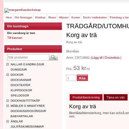
hem
om företaget
klubbar
resor
mässor
kurser
dock-/ nalledoktor
föredrag o b
TRÄDGÅRD/UTOMHU
Din kundvagn
Din varukorg är tom
Korg av trä
Till kassan
Korg av trä
Produkter
Blomlåda
Artnr: CR719681
(Lägg till i Önskelista )
NALLAR O ANDRA DJUR
53 kr
Pris:
/st
GUNGDJUR
DOCKOR
DOCKVAGNAR
DOCKTEATER
KLIPPDOCKOR
SPELDOSOR
Produktbeskrivning
Tipsa en vän
DOCKHUS/TITTSKÅP
Korg av trä
MÖBLER O MINIATYRER
DOCKHUSDOCKOR/DJUR
Blomlåda/blomsterkorg, men kan också använ
BABYARTIKLAR
mm.
ÄNGLAR
JUL/PÅSK/MIDSOMMAR