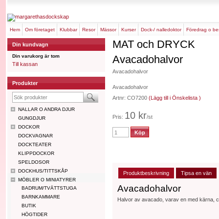
hem
om företaget
klubbar
resor
mässor
kurser
dock-/ nalledoktor
föredrag o b
MAT och DRYCK
Din kundvagn
Din varukorg är tom
Avacadohalvor
Till kassan
Avacadohalvor
Produkter
Avacadohalvor
Artnr: CO7200
(Lägg till i Önskelista )
NALLAR O ANDRA DJUR
10 kr
Pris:
/st
GUNGDJUR
DOCKOR
DOCKVAGNAR
DOCKTEATER
KLIPPDOCKOR
SPELDOSOR
DOCKHUS/TITTSKÅP
Produktbeskrivning
Tipsa en vän
MÖBLER O MINIATYRER
Avacadohalvor
BADRUM/TVÄTTSTUGA
BARNKAMMARE
Halvor av avacado, varav en med kärna, 
BUTIK
HÖGTIDER