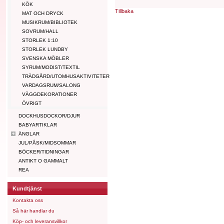
KÖK
Tillbaka
MAT OCH DRYCK
MUSIKRUM/BIBLIOTEK
SOVRUM/HALL
STORLEK 1:10
STORLEK LUNDBY
SVENSKA MÖBLER
SYRUM/MODIST/TEXTIL
TRÄDGÅRD/UTOMHUSAKTIVITETER
VARDAGSRUM/SALONG
VÄGGDEKORATIONER
ÖVRIGT
DOCKHUSDOCKOR/DJUR
BABYARTIKLAR
ÄNGLAR
JUL/PÅSK/MIDSOMMAR
BÖCKER/TIDNINGAR
ANTIKT O GAMMALT
REA
Kundtjänst
Kontakta oss
Så här handlar du
Köp- och leveransvillkor