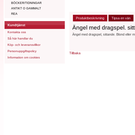
BÖCKER/TIDNINGAR
ANTIKT O GAMMALT
REA
Produktbeskrivning
Tipsa en vän
Kundtjänst
Ängel med dragspel. sit
Kontakta oss
Ängel med dragspel, sittande. Blond eller m
Så här handlar du
Köp- och leveransvillkor
Personuppgiftspolicy
Tillbaka
Information om cookies