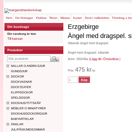
hem
om företaget
klubbar
resor
mässor
kurser
dock-/ nalledoktor
föredrag o b
Erzgebirge
Din kundvagn
Din varukorg är tom
Ängel med dragspel. s
Till kassan
Sittande ängel med dragspel
Produkter
Ängel med dragspel. sittande
Artnr: 650/48a
(Lägg till i Önskelista )
NALLAR O ANDRA DJUR
475 kr
Pris:
/st
GUNGDJUR
DOCKOR
DOCKVAGNAR
DOCKTEATER
KLIPPDOCKOR
SPELDOSOR
DOCKHUS/TITTSKÅP
MÖBLER O MINIATYRER
DOCKHUSDOCKOR/DJUR
BABYARTIKLAR
ÄNGLAR
JUL/PÅSK/MIDSOMMAR