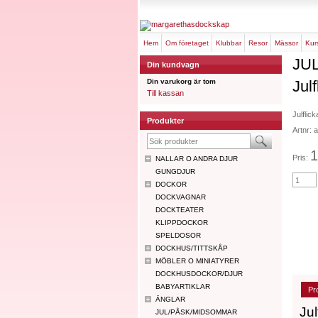
hem
om företaget
klubbar
resor
mässor
ku
JU
Din kundvagn
Din varukorg är tom
Julf
Till kassan
Julflick
Produkter
Artnr: 
1
Pris:
NALLAR O ANDRA DJUR
GUNGDJUR
DOCKOR
DOCKVAGNAR
DOCKTEATER
KLIPPDOCKOR
SPELDOSOR
DOCKHUS/TITTSKÅP
MÖBLER O MINIATYRER
DOCKHUSDOCKOR/DJUR
BABYARTIKLAR
Pr
ÄNGLAR
Jul
JUL/PÅSK/MIDSOMMAR