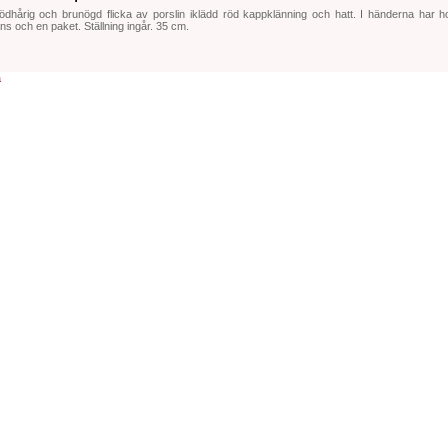
ödhårig och brunögd flicka av porslin iklädd röd kappklänning och hatt. I händerna har 
ans och en paket. Ställning ingår. 35 cm.
a