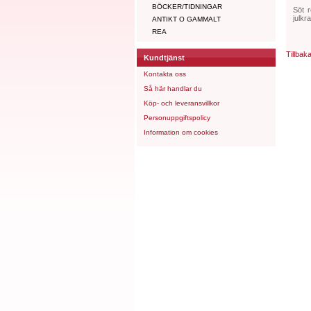
BÖCKER/TIDNINGAR
Söt r
julkr
ANTIKT O GAMMALT
REA
Tillbak
Kundtjänst
Kontakta oss
Så här handlar du
Köp- och leveransvillkor
Personuppgiftspolicy
Information om cookies