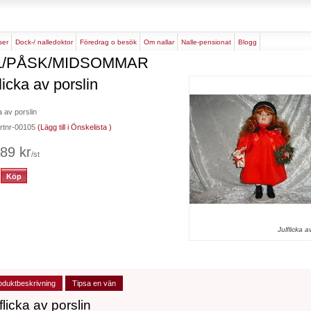
rser
dock-/ nalledoktor
föredrag o besök
om nallar
nalle-pensionat
blogg
L/PÅSK/MIDSOMMAR
licka av porslin
a av porslin
artnr-00105
(Lägg till i Önskelista )
89 kr
/st
Julflicka a
oduktbeskrivning
Tipsa en vän
flicka av porslin