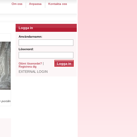
om oss
anpassa
kontakta oss
Logga in
Användarnamn:
Lösenord:
|
Glömt lösenordet?
Registrera dig
EXTERNAL LOGIN
v porslin