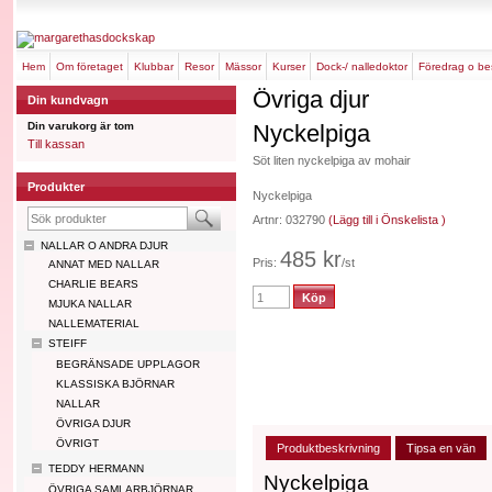
hem
om företaget
klubbar
resor
mässor
kurser
dock-/ nalledoktor
föredrag o b
Övriga djur
Din kundvagn
Din varukorg är tom
Nyckelpiga
Till kassan
Söt liten nyckelpiga av mohair
Produkter
Nyckelpiga
Artnr: 032790
(Lägg till i Önskelista )
NALLAR O ANDRA DJUR
485 kr
Pris:
/st
ANNAT MED NALLAR
CHARLIE BEARS
MJUKA NALLAR
NALLEMATERIAL
STEIFF
BEGRÄNSADE UPPLAGOR
KLASSISKA BJÖRNAR
NALLAR
ÖVRIGA DJUR
ÖVRIGT
Produktbeskrivning
Tipsa en vän
TEDDY HERMANN
Nyckelpiga
ÖVRIGA SAMLARBJÖRNAR