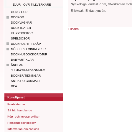
Nyckelpiga, endast 7 cm, tillverkad av moha
DJUR - ÖVR TILLVERKARE
Ej leksak. Endast yttvätt.
GUNGDJUR
DOCKOR
DOCKVAGNAR
DOCKTEATER
Tillbaka
KLIPPDOCKOR
SPELDOSOR
DOCKHUS/TITTSKÅP
MÖBLER O MINIATYRER
DOCKHUSDOCKOR/DJUR
BABYARTIKLAR
ÄNGLAR
JUL/PÅSK/MIDSOMMAR
BÖCKER/TIDNINGAR
ANTIKT O GAMMALT
REA
Kundtjänst
Kontakta oss
Så här handlar du
Köp- och leveransvillkor
Personuppgiftspolicy
Information om cookies